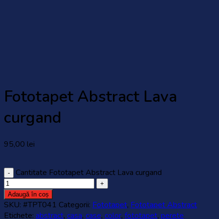
Fototapet Abstract Lava
curgand
95,00
lei
Cantitate Fototapet Abstract Lava curgand
Adaugă în coș
SKU:
#TPT041
Categorii:
Fototapet
,
Fototapet Abstract
Etichete:
abstract
,
casa
,
case
,
color
,
fototapet
,
perete