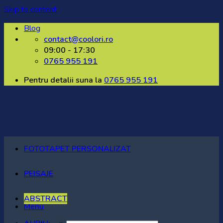
Skip to content
Blog
contact@coolori.ro
09:00 - 17:30
0765 955 191
Pentru detalii suna la
0765 955 191
FOTOTAPET PERSONALIZAT
PEISAJE
ABSTRACT
Menu