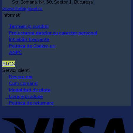
Str. Comana, Nr. 50, Sector 1, București
www.thebigpixel.ro
Informatii
Termeni și condiții
Prelucrarea datelor cu caracter personal
Întrebări frecvente
Politica de Cookie-uri
ANPC
BLOG
Servicii clienti
Despre noi
Cum comand
Modalitati de plata
Livrare produse
Politica de returnare