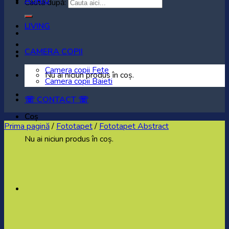
AURIU
Caută după:
LIVING
CAMERA COPII
Camera copii Fete
Nu ai niciun produs în coș.
Camera copii Baieti
☏ CONTACT ☏
Coș
Prima pagină
/
Fototapet
/
Fototapet Abstract
Nu ai niciun produs în coș.